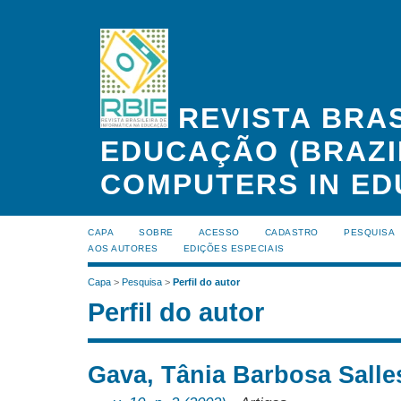
REVISTA BRAS
EDUCAÇÃO (BRAZI
COMPUTERS IN ED
CAPA
SOBRE
ACESSO
CADASTRO
PESQUISA
AOS AUTORES
EDIÇÕES ESPECIAIS
Capa
>
Pesquisa
>
Perfil do autor
Perfil do autor
Gava, Tânia Barbosa Salles