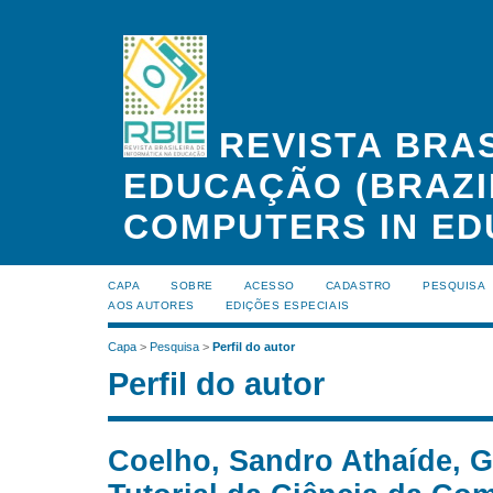
REVISTA BRAS
EDUCAÇÃO (BRAZI
COMPUTERS IN ED
CAPA
SOBRE
ACESSO
CADASTRO
PESQUISA
AOS AUTORES
EDIÇÕES ESPECIAIS
Capa
>
Pesquisa
>
Perfil do autor
Perfil do autor
Coelho, Sandro Athaíde, 