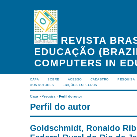
REVISTA BRAS
EDUCAÇÃO (BRAZI
COMPUTERS IN ED
CAPA
SOBRE
ACESSO
CADASTRO
PESQUISA
AOS AUTORES
EDIÇÕES ESPECIAIS
Capa
>
Pesquisa
>
Perfil do autor
Perfil do autor
Goldschmidt, Ronaldo Ribe