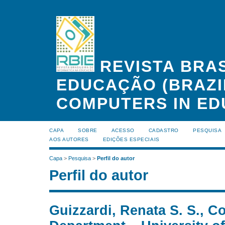
REVISTA BRAS
EDUCAÇÃO (BRAZI
COMPUTERS IN ED
CAPA
SOBRE
ACESSO
CADASTRO
PESQUISA
AOS AUTORES
EDIÇÕES ESPECIAIS
Capa
>
Pesquisa
>
Perfil do autor
Perfil do autor
Guizzardi, Renata S. S., 