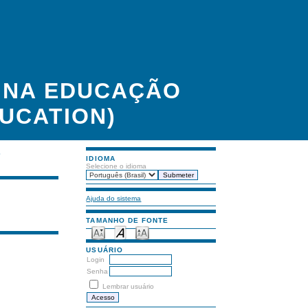
A NA EDUCAÇÃO
UCATION)
S
IDIOMA
Selecione o idioma
Ajuda do sistema
TAMANHO DE FONTE
USUÁRIO
Login
Senha
Lembrar usuário