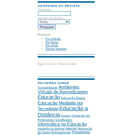
CONTEÚDO DA REVISTA
Pesquisa
Escopo da Busca
Procurar
Por Edição
Por Autor
Por título
Outras revistas
Siga-nos nas mídias sociais:
PALAVRAS-CHAVE
Ambientes
Acessibilidade
Virtuais de Aprendizagem
Educação
Educação Básica
Educação Mediada por
Educação a
Tecnologia
Distância
Ensino
Formação de
Professores
Gamification
Informática na Educação
Internet
Inteligência Artificial
Mineração
Pensamento
de Dados Educacionais