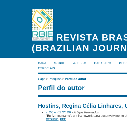
REVISTA BRAS
(BRAZILIAN JOUR
CAPA
SOBRE
ACESSO
CADASTRO
PES
ESPECIAIS
Capa
>
Pesquisa
>
Perfil do autor
Perfil do autor
Hostins, Regina Célia Linhares, U
v. 27, n. 02 (2019)
- Artigos Premiados
“Eu fiz meu game”: um framework para desenvolvimento de
RESUMO
PDF