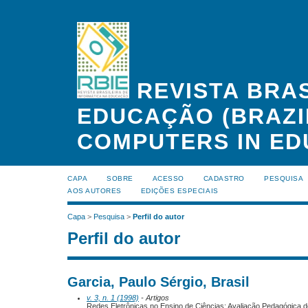
REVISTA BRAS
EDUCAÇÃO (BRAZI
COMPUTERS IN ED
CAPA
SOBRE
ACESSO
CADASTRO
PESQUISA
AOS AUTORES
EDIÇÕES ESPECIAIS
Capa
>
Pesquisa
>
Perfil do autor
Perfil do autor
Garcia, Paulo Sérgio, Brasil
v. 3, n. 1 (1998)
- Artigos
Redes Eletrônicas no Ensino de Ciências: Avaliação Pedagógica d