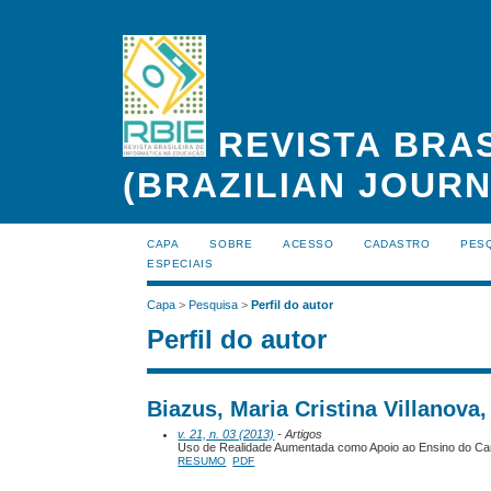
REVISTA BRAS
(BRAZILIAN JOUR
CAPA
SOBRE
ACESSO
CADASTRO
PES
ESPECIAIS
Capa
>
Pesquisa
>
Perfil do autor
Perfil do autor
Biazus, Maria Cristina Villanova
v. 21, n. 03 (2013)
- Artigos
Uso de Realidade Aumentada como Apoio ao Ensino do Cam
RESUMO
PDF