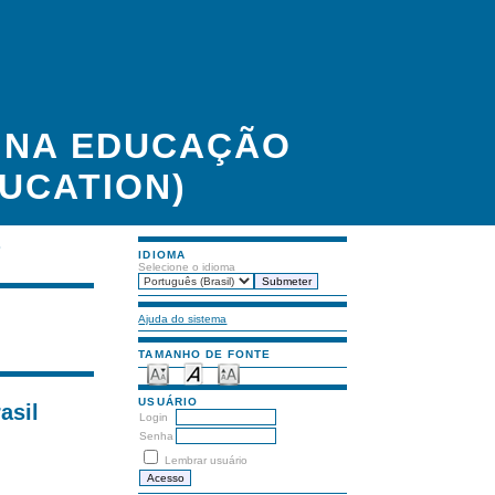
A NA EDUCAÇÃO
UCATION)
S
IDIOMA
Selecione o idioma
Ajuda do sistema
TAMANHO DE FONTE
USUÁRIO
asil
Login
Senha
Lembrar usuário