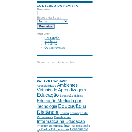
CONTEÚDO DA REVISTA
Pesquisa
Escopo da Busca
Procurar
Por Edição
Por Autor
Por título
Outras revistas
Siga-nos nas mídias sociais:
PALAVRAS-CHAVE
Ambientes
Acessibilidade
Virtuais de Aprendizagem
Educação
Educação Básica
Educação Mediada por
Educação a
Tecnologia
Distância
Ensino
Formação de
Professores
Gamification
Informática na Educação
Internet
Inteligência Artificial
Mineração
Pensamento
de Dados Educacionais