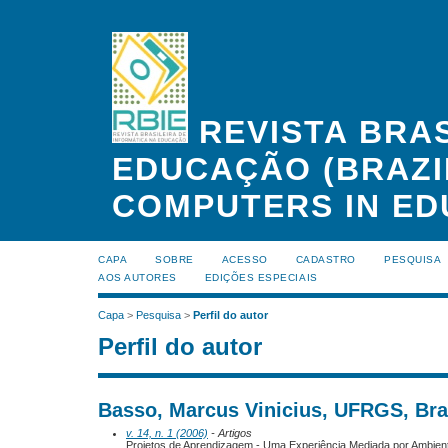
REVISTA BRAS
EDUCAÇÃO (BRAZI
COMPUTERS IN ED
CAPA
SOBRE
ACESSO
CADASTRO
PESQUISA
AOS AUTORES
EDIÇÕES ESPECIAIS
Capa
>
Pesquisa
>
Perfil do autor
Perfil do autor
Basso, Marcus Vinicius, UFRGS, Bra
v. 14, n. 1 (2006)
- Artigos
Projetos de Aprendizagem - Uma Experiência Mediada por Ambien