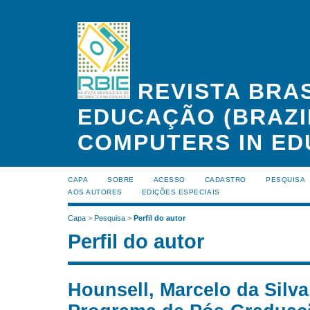
REVISTA BRAS
EDUCAÇÃO (BRAZI
COMPUTERS IN ED
CAPA
SOBRE
ACESSO
CADASTRO
PESQUISA
AOS AUTORES
EDIÇÕES ESPECIAIS
Capa
>
Pesquisa
>
Perfil do autor
Perfil do autor
Hounsell, Marcelo da Silv