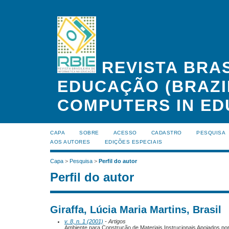
REVISTA BRAS
EDUCAÇÃO (BRAZI
COMPUTERS IN ED
CAPA
SOBRE
ACESSO
CADASTRO
PESQUISA
AOS AUTORES
EDIÇÕES ESPECIAIS
Capa
>
Pesquisa
>
Perfil do autor
Perfil do autor
Giraffa, Lúcia Maria Martins, Brasil
v. 8, n. 1 (2001)
- Artigos
Ambiente para Construção de Materiais Instrucionais Apoiados po