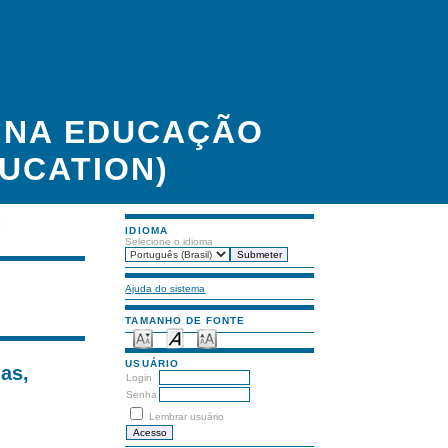
A NA EDUCAÇÃO
UCATION)
S
IDIOMA
Selecione o idioma
Ajuda do sistema
TAMANHO DE FONTE
USUÁRIO
as,
Login
Senha
Lembrar usuário