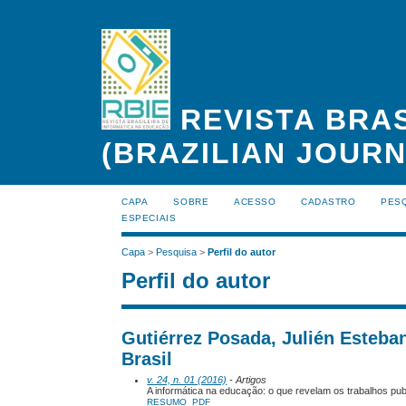
REVISTA BRAS
(BRAZILIAN JOUR
CAPA
SOBRE
ACESSO
CADASTRO
PES
ESPECIAIS
Capa
>
Pesquisa
>
Perfil do autor
Perfil do autor
Gutiérrez Posada, Julién Esteb
Brasil
v. 24, n. 01 (2016)
- Artigos
A informática na educação: o que revelam os trabalhos pub
RESUMO
PDF