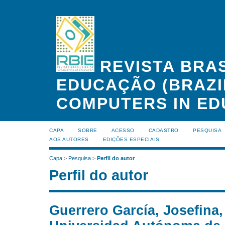
REVISTA BRAS
EDUCAÇÃO (BRAZI
COMPUTERS IN ED
CAPA
SOBRE
ACESSO
CADASTRO
PESQUISA
AOS AUTORES
EDIÇÕES ESPECIAIS
Capa
>
Pesquisa
>
Perfil do autor
Perfil do autor
Guerrero García, Josefina