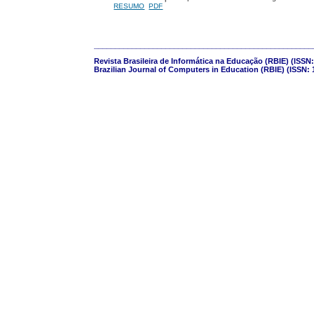
RESUMO
PDF
____________________________________________________
Revista Brasileira de Informática na Educação (RBIE) (ISSN:
Brazilian Journal of Computers in Education (RBIE) (ISSN: 