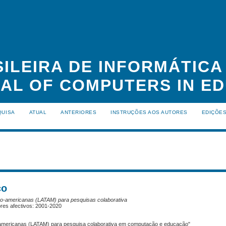
ILEIRA DE INFORMÁTIC
NAL OF COMPUTERS IN ED
QUISA
ATUAL
ANTERIORES
INSTRUÇÕES AOS AUTORES
EDIÇÕE
co
ino-americanas (LATAM) para pesquisas colaborativa
tores afectivos: 2001-2020
no-americanas (LATAM) para pesquisa colaborativa em computação e educação"