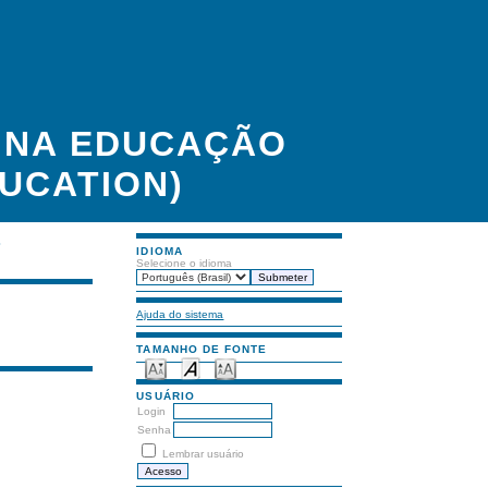
A NA EDUCAÇÃO
UCATION)
S
IDIOMA
Selecione o idioma
Ajuda do sistema
TAMANHO DE FONTE
USUÁRIO
Login
Senha
Lembrar usuário