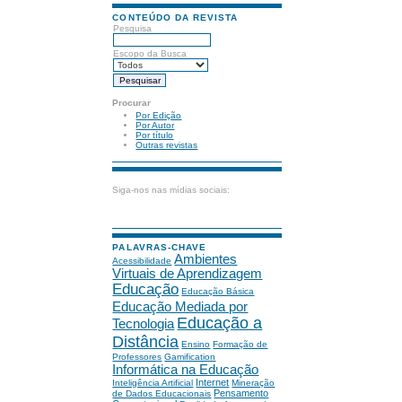
CONTEÚDO DA REVISTA
Pesquisa
Escopo da Busca
Procurar
Por Edição
Por Autor
Por título
Outras revistas
Siga-nos nas mídias sociais:
PALAVRAS-CHAVE
Ambientes
Acessibilidade
Virtuais de Aprendizagem
Educação
Educação Básica
Educação Mediada por
Educação a
Tecnologia
Distância
Ensino
Formação de
Professores
Gamification
Informática na Educação
Internet
Inteligência Artificial
Mineração
Pensamento
de Dados Educacionais