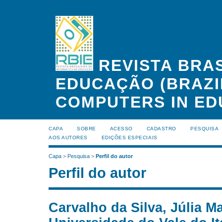
REVISTA BRAS
EDUCAÇÃO (BRAZI
COMPUTERS IN ED
CAPA
SOBRE
ACESSO
CADASTRO
PESQUISA
AOS AUTORES
EDIÇÕES ESPECIAIS
Capa
>
Pesquisa
>
Perfil do autor
Perfil do autor
Carvalho da Silva, Júlia M