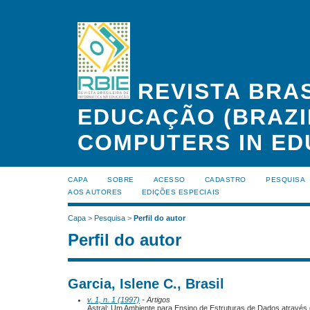
REVISTA BRAS
EDUCAÇÃO (BRAZI
COMPUTERS IN ED
CAPA
SOBRE
ACESSO
CADASTRO
PESQUISA
AOS AUTORES
EDIÇÕES ESPECIAIS
Capa
>
Pesquisa
>
Perfil do autor
Perfil do autor
Garcia, Islene C., Brasil
v. 1, n. 1 (1997)
- Artigos
Astral: Um Ambiente para Ensino de Estruturas de Dados através