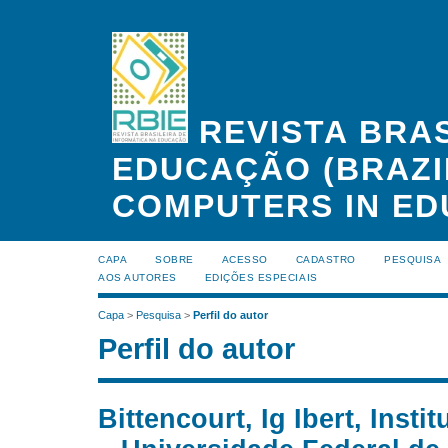
REVISTA BRAS
EDUCAÇÃO (BRAZI
COMPUTERS IN ED
CAPA
SOBRE
ACESSO
CADASTRO
PESQUISA
AOS AUTORES
EDIÇÕES ESPECIAIS
Capa
>
Pesquisa
>
Perfil do autor
Perfil do autor
Bittencourt, Ig Ibert, Inst