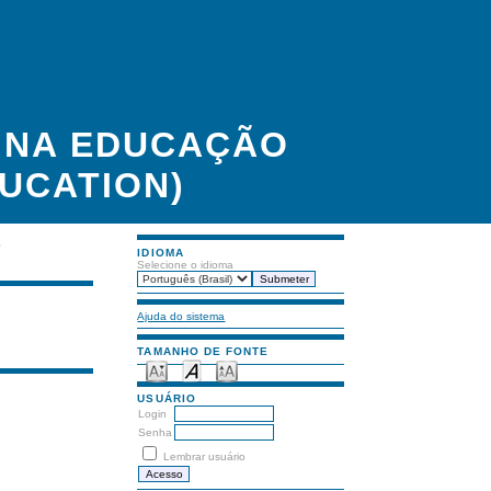
A NA EDUCAÇÃO
UCATION)
S
IDIOMA
Selecione o idioma
Ajuda do sistema
TAMANHO DE FONTE
USUÁRIO
Login
Senha
Lembrar usuário