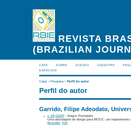
REVISTA BRAS
(BRAZILIAN JOUR
CAPA
SOBRE
ACESSO
CADASTRO
PES
ESPECIAIS
Capa
>
Pesquisa
>
Perfil do autor
Perfil do autor
Garrido, Filipe Adeodato, Univer
v. 28 (2020)
- Artigos Premiados
Uma abordagem de design para MOOC: um mapeamento siste
RESUMO
PDF