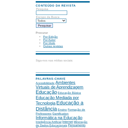
CONTEÚDO DA REVISTA
Pesquisa
Escopo da Busca
Procurar
Por Edição
Por Autor
Por título
Outras revistas
Siga-nos nas mídias sociais:
PALAVRAS-CHAVE
Ambientes
Acessibilidade
Virtuais de Aprendizagem
Educação
Educação Básica
Educação Mediada por
Educação a
Tecnologia
Distância
Ensino
Formação de
Professores
Gamification
Informática na Educação
Internet
Inteligência Artificial
Mineração
Pensamento
de Dados Educacionais