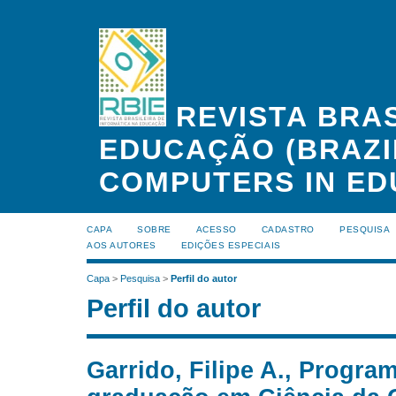
REVISTA BRAS
EDUCAÇÃO (BRAZI
COMPUTERS IN ED
CAPA
SOBRE
ACESSO
CADASTRO
PESQUISA
AOS AUTORES
EDIÇÕES ESPECIAIS
Capa
>
Pesquisa
>
Perfil do autor
Perfil do autor
Garrido, Filipe A., Progra