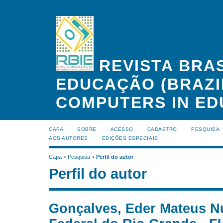
REVISTA BRAS
EDUCAÇÃO (BRAZI
COMPUTERS IN ED
CAPA
SOBRE
ACESSO
CADASTRO
PESQUISA
AOS AUTORES
EDIÇÕES ESPECIAIS
Capa
>
Pesquisa
>
Perfil do autor
Perfil do autor
Gonçalves, Eder Mateus N