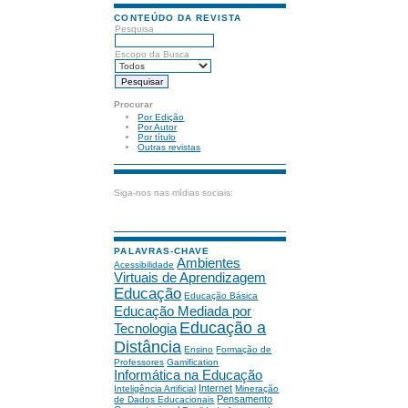
CONTEÚDO DA REVISTA
Pesquisa
Escopo da Busca
Procurar
Por Edição
Por Autor
Por título
Outras revistas
Siga-nos nas mídias sociais:
PALAVRAS-CHAVE
Ambientes
Acessibilidade
Virtuais de Aprendizagem
Educação
Educação Básica
Educação Mediada por
Educação a
Tecnologia
Distância
Ensino
Formação de
Professores
Gamification
Informática na Educação
Internet
Inteligência Artificial
Mineração
Pensamento
de Dados Educacionais