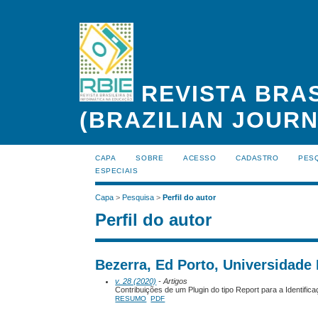
REVISTA BRAS
(BRAZILIAN JOUR
CAPA
SOBRE
ACESSO
CADASTRO
PES
ESPECIAIS
Capa
>
Pesquisa
>
Perfil do autor
Perfil do autor
Bezerra, Ed Porto, Universidade 
v. 28 (2020)
- Artigos
Contribuições de um Plugin do tipo Report para a Identi
RESUMO
PDF