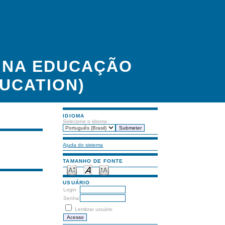
A NA EDUCAÇÃO
UCATION)
S
IDIOMA
Selecione o idioma
Ajuda do sistema
TAMANHO DE FONTE
USUÁRIO
Login
Senha
Lembrar usuário