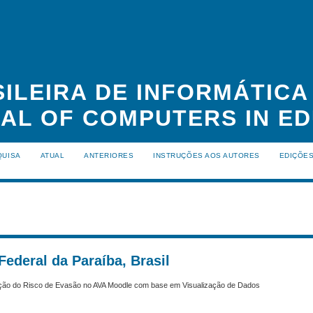
ILEIRA DE INFORMÁTIC
NAL OF COMPUTERS IN ED
QUISA
ATUAL
ANTERIORES
INSTRUÇÕES AOS AUTORES
EDIÇÕE
Federal da Paraíba, Brasil
ficação do Risco de Evasão no AVA Moodle com base em Visualização de Dados