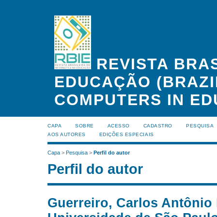
REVISTA BRAS
EDUCAÇÃO (BRAZI
COMPUTERS IN ED
CAPA
SOBRE
ACESSO
CADASTRO
PESQUISA
AOS AUTORES
EDIÇÕES ESPECIAIS
Capa
>
Pesquisa
>
Perfil do autor
Perfil do autor
Guerreiro, Carlos Antônio