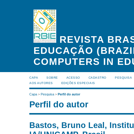
REVISTA BRAS
EDUCAÇÃO (BRAZI
COMPUTERS IN ED
CAPA
SOBRE
ACESSO
CADASTRO
PESQUISA
AOS AUTORES
EDIÇÕES ESPECIAIS
Capa
>
Pesquisa
>
Perfil do autor
Perfil do autor
Bastos, Bruno Leal, Instit