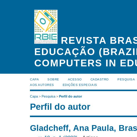
REVISTA BRAS
EDUCAÇÃO (BRAZI
COMPUTERS IN ED
CAPA
SOBRE
ACESSO
CADASTRO
PESQUISA
AOS AUTORES
EDIÇÕES ESPECIAIS
Capa
>
Pesquisa
>
Perfil do autor
Perfil do autor
Gladcheff, Ana Paula, Bras