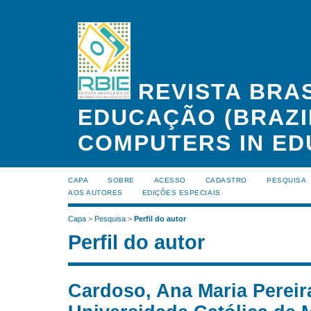
REVISTA BRAS
EDUCAÇÃO (BRAZI
COMPUTERS IN ED
CAPA
SOBRE
ACESSO
CADASTRO
PESQUISA
AOS AUTORES
EDIÇÕES ESPECIAIS
Capa
>
Pesquisa
>
Perfil do autor
Perfil do autor
Cardoso, Ana Maria Pereira