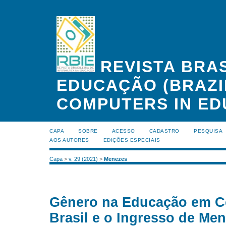
REVISTA BRAS
EDUCAÇÃO (BRAZI
COMPUTERS IN ED
CAPA
SOBRE
ACESSO
CADASTRO
PESQUISA
AOS AUTORES
EDIÇÕES ESPECIAIS
Capa
>
v. 29 (2021)
>
Menezes
Gênero na Educação em 
Brasil e o Ingresso de Men