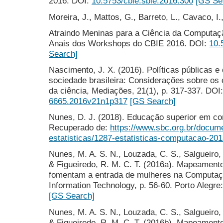
2016. DOI:
10.5753/cbie.sbie.2016.300
[GS Se
Moreira, J., Mattos, G., Barreto, L., Cavaco, I.
Atraindo Meninas para a Ciência da Computaç
Anais dos Workshops do CBIE 2016. DOI:
10.
Search]
Nascimento, J. X. (2016). Políticas públicas 
sociedade brasileira: Considerações sobre os 
da ciência, Mediações, 21(1), p. 317-337. DOI
6665.2016v21n1p317
[GS Search]
Nunes, D. J. (2018). Educação superior em co
Recuperado de:
https://www.sbc.org.br/docum
estatisticas/1287-estatisticas-computacao-20
Nunes, M. A. S. N., Louzada, C. S., Salgueiro, 
& Figueiredo, R. M. C. T. (2016a). Mapeamento 
fomentam a entrada de mulheres na Computaç
Information Technology, p. 56-60. Porto Alegr
[GS Search]
Nunes, M. A. S. N., Louzada, C. S., Salgueiro, 
& Figueiredo, R. M. C. T. (2016b). Mapeamento