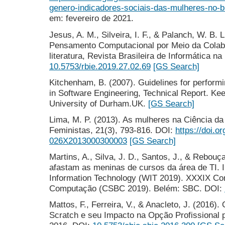
genero-indicadores-sociais-das-mulheres-no-b
em: fevereiro de 2021.
Jesus, A. M., Silveira, I. F., & Palanch, W. B.
Pensamento Computacional por Meio da Colabo
literatura, Revista Brasileira de Informática n
10.5753/rbie.2019.27.02.69
[GS Search]
Kitchenham, B. (2007). Guidelines for perform
in Software Engineering, Technical Report. Kee
University of Durham.UK.
[GS Search]
Lima, M. P. (2013). As mulheres na Ciência d
Feministas, 21(3), 793-816. DOI:
https://doi.o
026X2013000300003
[GS Search]
Martins, A., Silva, J. D., Santos, J., & Rebouç
afastam as meninas de cursos da área de TI. I
Information Technology (WIT 2019). XXXIX Con
Computação (CSBC 2019). Belém: SBC. DOI:
Mattos, F., Ferreira, V., & Anacleto, J. (2016
Scratch e seu Impacto na Opção Profissional 