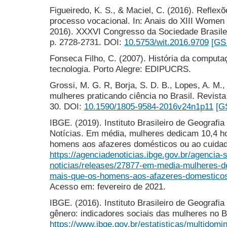
Figueiredo, K. S., & Maciel, C. (2016). Reflex
processo vocacional. In: Anais do XIII Women 
2016). XXXVI Congresso da Sociedade Brasil
p. 2728-2731. DOI:
10.5753/wit.2016.9709
[GS
Fonseca Filho, C. (2007). História da comput
tecnologia. Porto Alegre: EDIPUCRS.
Grossi, M. G. R, Borja, S. D. B., Lopes, A. M.,
mulheres praticando ciência no Brasil. Revista
30. DOI:
10.1590/1805-9584-2016v24n1p11
[G
IBGE. (2019). Instituto Brasileiro de Geografia
Notícias. Em média, mulheres dedicam 10,4 h
homens aos afazeres domésticos ou ao cuida
https://agenciadenoticias.ibge.gov.br/agencia
noticias/releases/27877-em-media-mulheres-
mais-que-os-homens-aos-afazeres-domestico
Acesso em: fevereiro de 2021.
IBGE. (2016). Instituto Brasileiro de Geografia 
gênero: indicadores sociais das mulheres no B
https://www.ibge.gov.br/estatisticas/multidomi