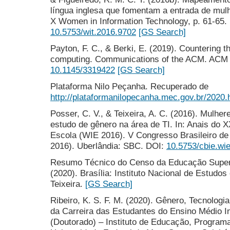
língua inglesa que fomentam a entrada de mul
X Women in Information Technology, p. 61-65.
10.5753/wit.2016.9702
[GS Search]
Payton, F. C., & Berki, E. (2019). Countering 
computing. Communications of the ACM. ACM 6
10.1145/3319422
[GS Search]
Plataforma Nilo Peçanha. Recuperado de
http://plataformanilopecanha.mec.gov.br/2020.
Posser, C. V., & Teixeira, A. C. (2016). Mulhe
estudo de gênero na área de TI. In: Anais do 
Escola (WIE 2016). V Congresso Brasileiro de
2016). Uberlândia: SBC. DOI:
10.5753/cbie.wi
Resumo Técnico do Censo da Educação Superio
(2020). Brasília: Instituto Nacional de Estudo
Teixeira.
[GS Search]
Ribeiro, K. S. F. M. (2020). Gênero, Tecnolog
da Carreira das Estudantes do Ensino Médio I
(Doutorado) – Instituto de Educação, Progra