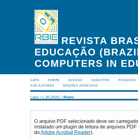
REVISTA BRAS
EDUCAÇÃO (BRAZI
COMPUTERS IN ED
CAPA
SOBRE
ACESSO
CADASTRO
PESQUISA
AOS AUTORES
EDIÇÕES ESPECIAIS
Capa
>
v. 28 (2020)
>
Rivero
O arquivo PDF selecionado deve ser carregad
instalado um plugin de leitura de arquivos PDF
do
Adobe Acrobat Reader
).