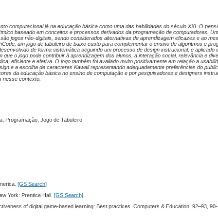
nto computacional já na educação básica como uma das habilidades do século XXI. O pen
orítmico baseado em conceitos e processos derivados da programação de computadores. U
 são jogos não-digitais, sendo considerados alternativas de aprendizagem eficazes e ao m
shCode, um jogo de tabuleiro de baixo custo para complementar o ensino de algoritmos e pr
i desenvolvido de forma sistemática seguindo um processo de design instrucional, e aplicado 
m que o jogo pode contribuir à aprendizagem dos alunos, a interação social, relevância e div
, eficiente e efetiva. O jogo também foi avaliado muito positivamente em relação a usabilid
esign e a escolha de caracteres Kawaii representando adequadamente preferências do públi
ssores da educação básica no ensino de computação e por pesquisadores e designers instru
s nesse contexto.
; Programação; Jogo de Tabuleiro
America.
[GS Search]
ew York: Prentice Hall.
[GS Search]
effectiveness of digital game-based learning: Best practices. Computers & Education, 92–93, 90