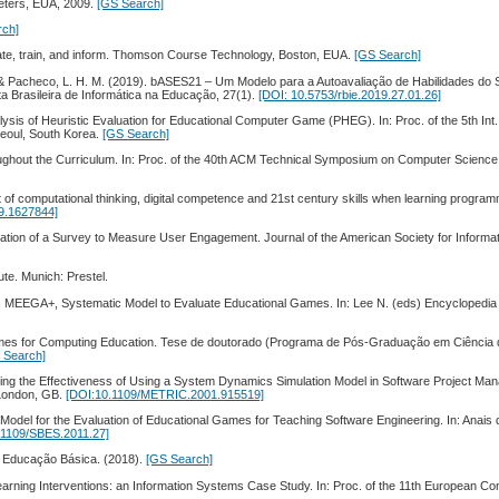
Peters, EUA, 2009.
[GS Search]
rch]
ate, train, and inform. Thomson Course Technology, Boston, EUA.
[GS Search]
F. & Pacheco, L. H. M. (2019). bASES21 – Um Modelo para a Autoavaliação de Habilidades do 
 Brasileira de Informática na Educação, 27(1).
[DOI: 10.5753/rbie.2019.27.01.26]
ysis of Heuristic Evaluation for Educational Computer Game (PHEG). In: Proc. of the 5th Int.
eoul, South Korea.
[GS Search]
ughout the Curriculum. In: Proc. of the 40th ACM Technical Symposium on Computer Science
t of computational thinking, digital competence and 21st century skills when learning program
9.1627844]
ation of a Survey to Measure User Engagement. Journal of the American Society for Informa
te. Munich: Prestel.
). MEEGA+, Systematic Model to Evaluate Educational Games. In: Lee N. (eds) Encyclopedi
of Games for Computing Education. Tese de doutorado (Programa de Pós-Graduação em Ciênci
 Search]
uating the Effectiveness of Using a System Dynamics Simulation Model in Software Project M
 London, GB.
[DOI:10.1109/METRIC.2001.915519]
 Model for the Evaluation of Educational Games for Teaching Software Engineering. In: Anais
.1109/SBES.2011.27]
 Educação Básica. (2018).
[GS Search]
earning Interventions: an Information Systems Case Study. In: Proc. of the 11th European Con