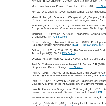
Kremers, R. Level Design: Concept, theory, and practice. A. K. 
MEC. Base Nacional Comum Curricular – BNCC. 2018.
[GS Sea
Michael, D. & Chen, S.. (2006) Serious games: games that educ
Mioto, F., Petri, G., Gresse von Wangenheim, C., Borgatto, A. 
Contexto do Ensino de Computação na Educação Básica. Revista
Mohamed, H. & Jaafar, A. (2010). Development and Potential Anal
Computer Sciences and Convergence Information Technology, S
Morrison B. B. & Preston J.A. (2009). Engagement: Gaming thro
Chattanooga, TN.
[GS Search]
Nouri, J., Zhang, L., Mannila, L. & Norén, E. (2019). Developmen
Education Inquiry, published online.
[DOI: 10.1080/20004508.201
O’Brien, H. L. & Toms, E. G. (2010). The Development and Evalu
Technology, 61(1), 50–69.
[GS Search]
Okazaki, M. & Johnson, G. (2013). Kawaii!: Japan's Culture of Cu
Petri G., C. Gresse von Wangenheim & A.F. Borgatto A.F. (2018
Graphics and Games, Springer.
[GS Search]
Petri, G. (2018). A Method for the Evaluation of the Quality 
(PPGCC)), Universidade Federal de Santa Catarina (UFSC)
[GS
Pfahl, D., Ruhe, G. & Koval, N. (2001). An Experiment for Eval
Education. In: Proc. of the Int. Symposium on Software Metrics,
Savi, R., Gresse von Wangenheim, C. & Borgatto, A. F. (2011). A
Brasileiro de Engenharia de Software, São Paulo, Brasil.
[DOI:10
Sociedade Brasileira de Computação. Ensino de Computação na
Sindre, G. & Moody, D. (2003). Evaluating the Effectiveness of L
Systems, Naples, Italy.
[GS Search]