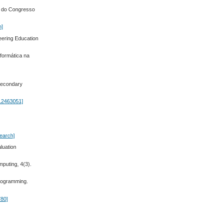
s do Congresso
h]
neering Education
nformática na
 Secondary
12463051]
earch]
luation
mputing, 4(3).
Programming.
780]