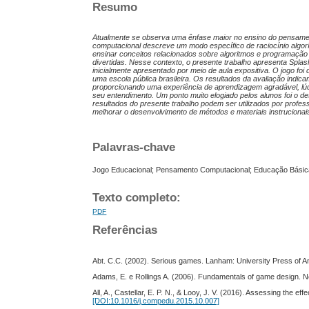
Resumo
Atualmente se observa uma ênfase maior no ensino do pensame
computacional descreve um modo específico de raciocínio alg
ensinar conceitos relacionados sobre algoritmos e programação
divertidas. Nesse contexto, o presente trabalho apresenta Spla
inicialmente apresentado por meio de aula expositiva. O jogo fo
uma escola pública brasileira. Os resultados da avaliação indica
proporcionando uma experiência de aprendizagem agradável, lúdica
seu entendimento. Um ponto muito elogiado pelos alunos foi o d
resultados do presente trabalho podem ser utilizados por profe
melhorar o desenvolvimento de métodos e materiais instrucionai
Palavras-chave
Jogo Educacional; Pensamento Computacional; Educação Básica
Texto completo:
PDF
Referências
Abt. C.C. (2002). Serious games. Lanham: University Press of 
Adams, E. e Rollings A. (2006). Fundamentals of game design. N
All, A., Castellar, E. P. N., & Looy, J. V. (2016). Assessing the 
[DOI:10.1016/j.compedu.2015.10.007]