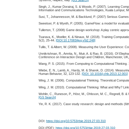
Singh, J., Kumar Dorairaj, S. & Woods, P. (2007). Learning Co
Information and Communications Technologies, Kuala Lumpur, M
Susi, T., Johannesson, M. & Backlund, P. (2007) Serious Games
Sweetser, P. & Wyeth, P. (2005). GameFlow: a model for evaluat
Tullerton, T. (2008) Game design workshop: A play centric appro
Tsarava, K., Moeller, K. & Ninaus, M. (2018). Training Computat
5(2), 25-44.
[DOI:10.17083/ijsg.v5i2.248]
Tullis, T. & Albert, W. (2008). Measuring the User Experience: C
Unnikrishnan, R., Amrita, N., Muir, A. & Rao, B. (2016). Of Eleph
Conference on Interaction Design and Children, Manchester, UK
Wang, P. S. (2015). From Computing to Computational Thinking
Wiebe, E. N., Lamb, A., Hardy, M. & Sharek, D. (2014). Measur
Human Behavior, 32, 123-132.
[DOI: 10.1016/j.chb.2013.12.001]
Wing, J. M. (2006). Computational Thinking. Theoretical Comput
Wing, J. M. (2010). Computational Thinking: What and Why? Lin
Wohlin, C., Runeson, P., Höst, M., Ohlsson, M. C., Regnell, B. &
[GS Search]
Yin, R. K. (2017). Case study research: design and methods (6t
DOI:
https://doi.org/10.5753/rbie.2019.27.03.310
DOI (PDF):
https://doi.org/10.5753/rbie.2019.27.03.310