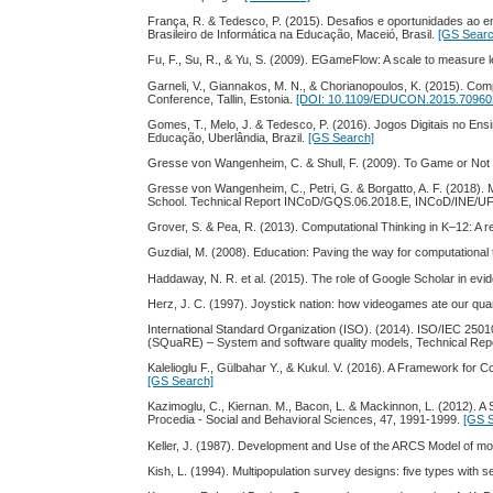
França, R. & Tedesco, P. (2015). Desafios e oportunidades ao
Brasileiro de Informática na Educação, Maceió, Brasil.
[GS Searc
Fu, F., Su, R., & Yu, S. (2009). EGameFlow: A scale to measure
Garneli, V., Giannakos, M. N., & Chorianopoulos, K. (2015). Compu
Conference, Tallin, Estonia.
[DOI: 10.1109/EDUCON.2015.70960
Gomes, T., Melo, J. & Tedesco, P. (2016). Jogos Digitais no Ens
Educação, Uberlândia, Brazil.
[GS Search]
Gresse von Wangenheim, C. & Shull, F. (2009). To Game or Not
Gresse von Wangenheim, C., Petri, G. & Borgatto, A. F. (2018)
School. Technical Report INCoD/GQS.06.2018.E, INCoD/INE/UFSC
Grover, S. & Pea, R. (2013). Computational Thinking in K–12: A re
Guzdial, M. (2008). Education: Paving the way for computational
Haddaway, N. R. et al. (2015). The role of Google Scholar in evide
Herz, J. C. (1997). Joystick nation: how videogames ate our qu
International Standard Organization (ISO). (2014). ISO/IEC 25
(SQuaRE) – System and software quality models, Technical Rep
Kalelioglu F., Gülbahar Y., & Kukul. V. (2016). A Framework for
[GS Search]
Kazimoglu, C., Kiernan. M., Bacon, L. & Mackinnon, L. (2012). 
Procedia - Social and Behavioral Sciences, 47, 1991-1999.
[GS 
Keller, J. (1987). Development and Use of the ARCS Model of mot
Kish, L. (1994). Multipopulation survey designs: five types with 