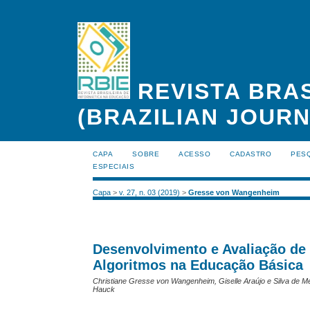
REVISTA BRAS
(BRAZILIAN JOUR
CAPA
SOBRE
ACESSO
CADASTRO
PES
ESPECIAIS
Capa
>
v. 27, n. 03 (2019)
>
Gresse von Wangenheim
Desenvolvimento e Avaliação de 
Algoritmos na Educação Básica
Christiane Gresse von Wangenheim, Giselle Araújo e Silva de Mede
Hauck