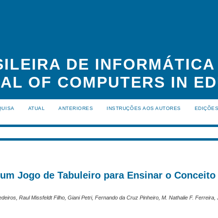
ILEIRA DE INFORMÁTIC
NAL OF COMPUTERS IN ED
QUISA
ATUAL
ANTERIORES
INSTRUÇÕES AOS AUTORES
EDIÇÕE
um Jogo de Tabuleiro para Ensinar o Conceito
iros, Raul Missfeldt Filho, Giani Petri, Fernando da Cruz Pinheiro, M. Nathalie F. Ferreira,