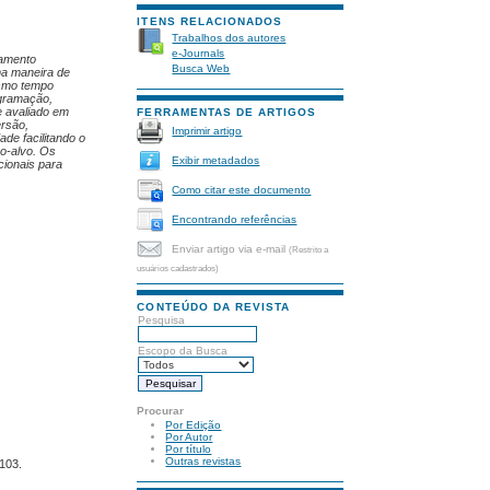
ITENS RELACIONADOS
Trabalhos dos autores
e-Journals
samento
Busca Web
ma maneira de
esmo tempo
ogramação,
e avaliado em
FERRAMENTAS DE ARTIGOS
ersão,
Imprimir artigo
ade facilitando o
co-alvo. Os
Exibir metadados
cionais para
Como citar este documento
Encontrando referências
Enviar artigo via e-mail
(Restrito a
usuários cadastrados)
CONTEÚDO DA REVISTA
Pesquisa
Escopo da Busca
Procurar
Por Edição
Por Autor
Por título
Outras revistas
-103.