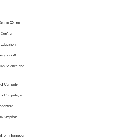
Século XXI no
 Conf. on
 Education,
ming in K-9.
tion Science and
a of Computer
a da Computação
anagement
 do Simpósio
f. on Information