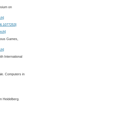
osium on
ch]
46.1077253]
rch]
erious Games,
ch]
th International
ale. Computers in
in Heidelberg.