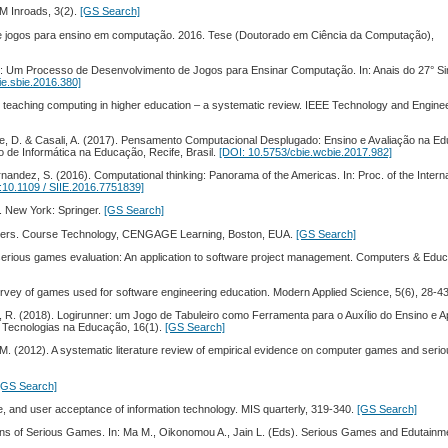
CM Inroads, 3(2).
[GS Search]
de jogos para ensino em computação. 2016. Tese (Doutorado em Ciência da Computação),
: Um Processo de Desenvolvimento de Jogos para Ensinar Computação. In: Anais do 27° Sim
ie.sbie.2016.380]
 teaching computing in higher education – a systematic review. IEEE Technology and Engine
e, D. & Casali, A. (2017). Pensamento Computacional Desplugado: Ensino e Avaliação na E
 de Informática na Educação, Recife, Brasil.
[DOI: 10.5753/cbie.wcbie.2017.982]
andez, S. (2016). Computational thinking: Panorama of the Americas. In: Proc. of the Interna
:10.1109 / SIIE.2016.7751839]
. New York: Springer.
[GS Search]
signers. Course Technology, CENGAGE Learning, Boston, EUA.
[GS Search]
n serious games evaluation: An application to software project management. Computers & Educ
c survey of games used for software engineering education. Modern Applied Science, 5(6), 28-4
na, R. (2018). Logirunner: um Jogo de Tabuleiro como Ferramenta para o Auxílio do Ensino e
 Tecnologias na Educação, 16(1).
[GS Search]
 J. M. (2012). A systematic literature review of empirical evidence on computer games and ser
[GS Search]
e, and user acceptance of information technology. MIS quarterly, 319-340.
[GS Search]
igins of Serious Games. In: Ma M., Oikonomou A., Jain L. (Eds). Serious Games and Edutainme