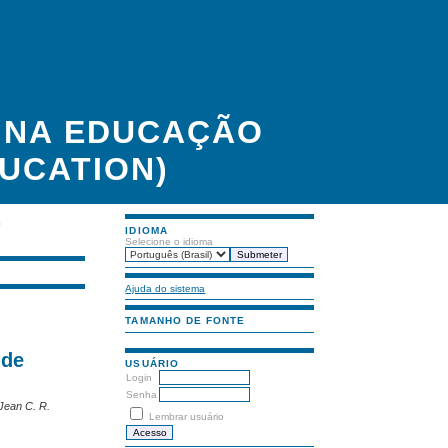
A NA EDUCAÇÃO
UCATION)
S
IDIOMA
Selecione o idioma
Ajuda do sistema
TAMANHO DE FONTE
 de
USUÁRIO
Login
Senha
 Jean C. R.
Lembrar usuário