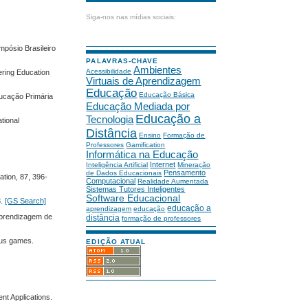
Siga-nos nas mídias sociais:
pósio Brasileiro
PALAVRAS-CHAVE
Ambientes
Acessibilidade
ering Education
Virtuais de Aprendizagem
Educação
Educação Básica
ducação Primária
Educação Mediada por
Educação a
Tecnologia
tional
Distância
Ensino
Formação de
Professores
Gamification
Informática na Educação
Internet
Inteligência Artificial
Mineração
Pensamento
de Dados Educacionais
ation, 87, 396-
Computacional
Realidade Aumentada
Sistemas Tutores Inteligentes
Software Educacional
3.
[GS Search]
educação a
aprendizagem
educação
 Aprendizagem de
distância
formação de professores
ious games.
EDIÇÃO ATUAL
nt Applications.