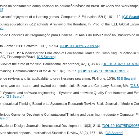
 ensino do pensamento computacional na educação básica no Brasil. In: Anais dos Workshop
h]
 learners' enjoyment of e-learning games. Computers & Education, 52(1), 101-112.
[GS Searc
ting education in K-12 schools: A review of the literature. In: Proc. of the IEEE Global Engi
23]
ino de Conceitos de Programação para Crianças. In: Anais do XXVII Simpósio Brasileiro de I
 to Game? IEEE Software, 26(2), 92-94.
[DOI:10.1109/MS.2009.54]
. MEEGA+KIDS: A Model for the Evaluation of Educational Games for Computing Education in
, Florianopolis/Brazil.
[GS Search]
view of the state of the field. Educational Researcher, 42(1), 38-43.
[DOI:10.3102/0013189X
 thinking. Communications of the ACM, 51(8), 25-27.
[DOI:10.1145 / 1378704.1378713]
nce reviews and its applicability to grey literature searching. PloS one, 10(9).
[GS Search]
arters, won our hearts, and rewired our minds. Little, Brown and Company, Boston, MA.
[GS S
010: Systems and software engineering – Systems and software Quality Requirements and Eva
ort.
[GS Search]
 Computational Thinking Based on a Systematic Research Review. Baltic Journal of Modern Co
A Serious Game for Developing Computational Thinking and Learning Introductory Computer 
Search]
ivational Design. Journal of Instructional Development, 10(3), 2-10.
[DOI: 10.1007/BF02905
seven shared aspects. International Statistical Review, 62(2), 167–186.
[GS Search]