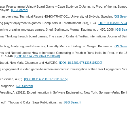
mputer Programming Using A Board Game – Case Study on C-Jump. In: Proc. of the Int. Symp
alaysia.
[GS Search]
: an overview. Technical Report HS-IKI-TR-07-001, University of Skövde, Sweden.
[GS Sear
ing player enjoyment in games. Computers in Entertainment, 3(3), 1-24.
[DOI:10.1145/10772
ach to creating innovates games. 3. ed. Burlington: Morgan Kaufmann, p. 470. 2008.
[GS Sea
ional Thinking through board games: The case of Crabs & Turtles. International Journal of S
ollecting, Analyzing, and Presenting Usability Metrics. Burlington: Morgan Kaufmann.
[GS Sear
ants and Nested Loops: How to Introduce Computing to Youth in Rural India. In: Proc. of the 15
, 137–146.
[DOI: 10.1145/2930674.2930678]
. 1st ed. New York: Chapman and Hall/CRC.
[DOI: 10.1201/9781315115320]
ing engagement in video game-based environments: Investigation of the User Engagement Sc
er Science, 49(3).
[DOI:10.1145/1118178.1118215]
k Magazine.
[GS Search]
 Wesslén, A. (2012). Experimentation in Software Engineering. New York: Springer-Verlag Berl
h ed.). Thousand Oaks: Sage Publications, Inc.
[GS Search]