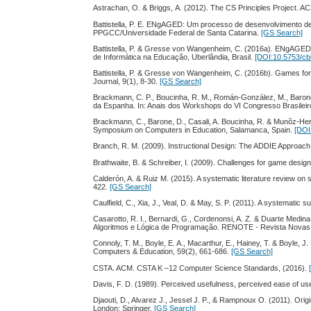
Astrachan, O. & Briggs, Α. (2012). The CS Principles Project. A
Battistella, P. E. ENgAGED: Um processo de desenvolvimento 
PPGCC/Universidade Federal de Santa Catarina.
[GS Search]
Battistella, P. & Gresse von Wangenheim, C. (2016a). ENgAGED
de Informática na Educação, Uberlândia, Brasil.
[DOI:10.5753/cb
Battistella, P. & Gresse von Wangenheim, C. (2016b). Games for
Journal, 9(1), 8-30.
[GS Search]
Brackmann, C. P., Boucinha, R. M., Román-González, M., Baron
da Espanha. In: Anais dos Workshops do VI Congresso Brasileiro
Brackmann, C., Barone, D., Casali, A. Boucinha, R. & Munõz-Hern
Symposium on Computers in Education, Salamanca, Spain.
[DOI
Branch, R. M. (2009). Instructional Design: The ADDIE Approach
Brathwaite, B. & Schreiber, I. (2009). Challenges for game de
Calderón, A. & Ruiz M. (2015). A systematic literature review o
422.
[GS Search]
Caulfield, C., Xia, J., Veal, D. & May, S. P. (2011). A systemati
Casarotto, R. I., Bernardi, G., Cordenonsi, A. Z. & Duarte Medi
Algoritmos e Lógica de Programação. RENOTE - Revista Novas
Connoly, T. M., Boyle, E. A., Macarthur, E., Hainey, T. & Boyle,
Computers & Education, 59(2), 661-686.
[GS Search]
CSTA. ACM. CSTA K –12 Computer Science Standards, (2016).
Davis, F. D. (1989). Perceived usefulness, perceived ease of us
Djaouti, D., Alvarez J., Jessel J. P., & Rampnoux O. (2011). Or
London: Springer.
[GS Search]