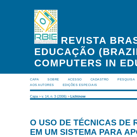
REVISTA BRAS
EDUCAÇÃO (BRAZI
COMPUTERS IN ED
CAPA
SOBRE
ACESSO
CADASTRO
PESQUISA
AOS AUTORES
EDIÇÕES ESPECIAIS
Capa
>
v. 14, n. 3 (2006)
>
Lichtnow
O USO DE TÉCNICAS DE
EM UM SISTEMA PARA AP