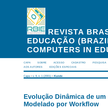
REVISTA BRAS
EDUCAÇÃO (BRAZI
COMPUTERS IN ED
CAPA
SOBRE
ACESSO
CADASTRO
PESQUISA
AOS AUTORES
EDIÇÕES ESPECIAIS
Capa
>
v. 9, n. 1 (2001)
>
Kunde
Evolução Dinâmica de um 
Modelado por Workflow