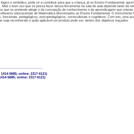
ógico e simbólico, pode vir a contribuir para que a criança, já no Ensino Fundamental, apre
os. Mas o bom uso que se possa fazer dessa ferramenta na sala de aula depende tanto da me
ivos que se pretende atingir e da concepção de conhecimento e de aprendizagem que orienta
 softwares educacionais de Matemática direcionados ao Ensino Fundamental. O instrumento f
 funcionais, pedagógicos, psicopedagógicos, socioculturais e cognitivos. Com isto, uma av
ue seja reconhecido o quão aplicável um produto pode ser, dentro dos objetivos traçados.
________________________
 1414-5685; online: 2317-6121)
1414-5685; online: 2317-6121)