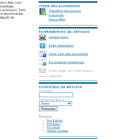
nda a lidar com
todologia
ITENS RELACIONADOS
 o processo. Este
Trabalhos dos autores
oi desenvolvido
e-Journals
aliação de
Busca Web
FERRAMENTAS DE ARTIGOS
Imprimir artigo
Exibir metadados
Como citar este documento
Encontrando referências
Enviar artigo via e-mail
(Restrito a
usuários cadastrados)
CONTEÚDO DA REVISTA
Pesquisa
Escopo da Busca
Procurar
Por Edição
Por Autor
Por título
Outras revistas