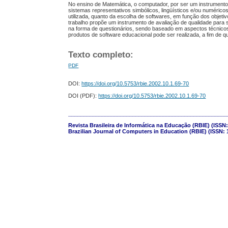
No ensino de Matemática, o computador, por ser um instrumento l
sistemas representativos simbólicos, lingüísticos e/ou numéric
utilizada, quanto da escolha de softwares, em função dos objet
trabalho propõe um instrumento de avaliação de qualidade para
na forma de questionários, sendo baseado em aspectos técnicos,
produtos de software educacional pode ser realizada, a fim de q
Texto completo:
PDF
DOI:
https://doi.org/10.5753/rbie.2002.10.1.69-70
DOI (PDF):
https://doi.org/10.5753/rbie.2002.10.1.69-70
____________________________________________________
Revista Brasileira de Informática na Educação (RBIE) (ISSN:
Brazilian Journal of Computers in Education (RBIE) (ISSN: 