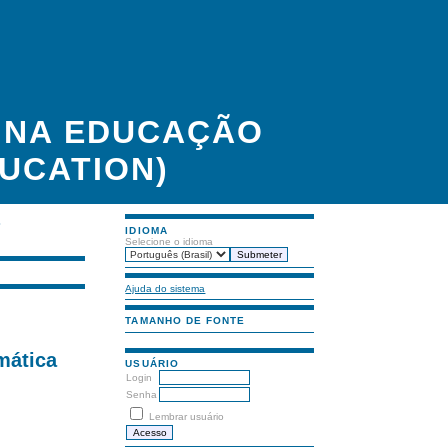
A NA EDUCAÇÃO
UCATION)
S
IDIOMA
Selecione o idioma
Ajuda do sistema
TAMANHO DE FONTE
mática
USUÁRIO
Login
Senha
Lembrar usuário