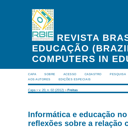
REVISTA BRAS
EDUCAÇÃO (BRAZI
COMPUTERS IN ED
CAPA
SOBRE
ACESSO
CADASTRO
PESQUISA
AOS AUTORES
EDIÇÕES ESPECIAIS
Capa
>
v. 20, n. 02 (2012)
>
Freitas
Informática e educação no
reflexões sobre a relação